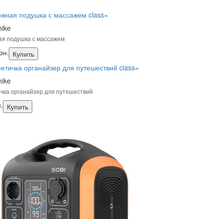
hike
я подушка с массажем
рн.
Купить
hike
чка органайзер для путешествий
.
Купить