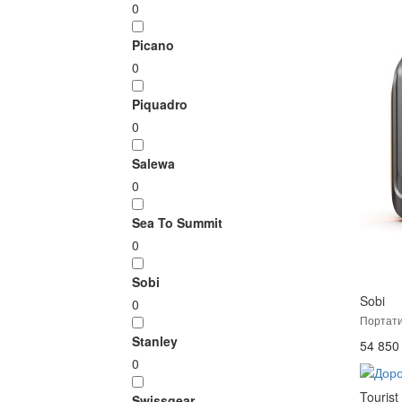
0
Picano
0
Piquadro
0
Salewa
0
Sea To Summit
0
Sobi
Sobi
0
Портати
Stanley
54 850 
0
Tourist
Swissgear