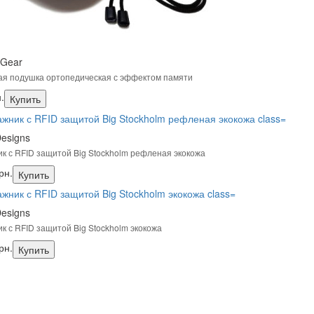
 Gear
я подушка ортопедическая с эффектом памяти
.
Купить
esigns
к с RFID защитой Big Stockholm рефленая экокожа
рн.
Купить
esigns
к с RFID защитой Big Stockholm экокожа
рн.
Купить