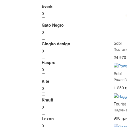
Everki
0
Gato Negro
0
Sobi
Gingko design
Портати
0
24 970 
Haspro
0
Sobi
Power B
Kite
1 250 г
0
Krauff
Tourist
0
Надувн
990 грн
Lexon
0