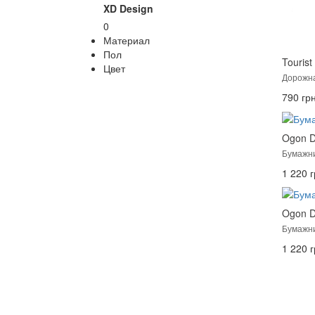
XD Design
0
Материал
Пол
Tourist
Цвет
Дорожна
790 грн
Ogon D
Бумажни
1 220 г
Ogon D
Бумажни
1 220 г