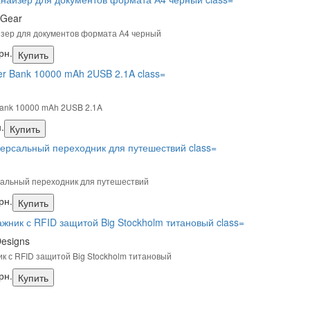
 Gear
зер для документов формата А4 черный
рн.
Купить
a
ank 10000 mAh 2USB 2.1A
.
Купить
альный переходник для путешествий
рн.
Купить
esigns
к с RFID защитой Big Stockholm титановый
рн.
Купить