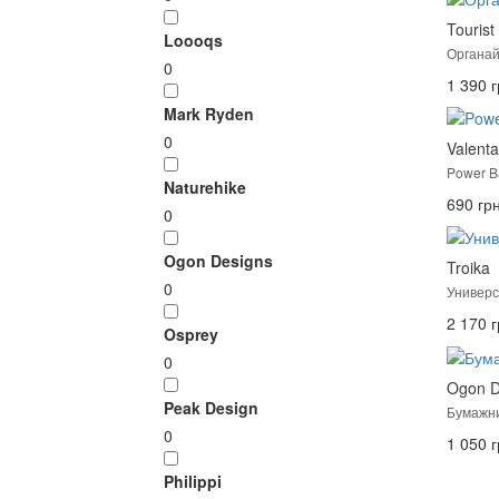
Tourist
Loooqs
Органай
0
1 390 г
Mark Ryden
0
Valent
Power B
Naturehike
690 грн
0
Ogon Designs
Troika
0
Универс
2 170 г
Osprey
0
Ogon D
Peak Design
Бумажни
0
1 050 г
Philippi