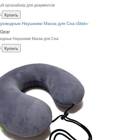
й органайзер для документов
.
Купить
 Gear
водные Наушники Маска для Сна
.
Купить