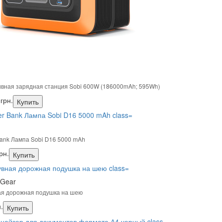
вная зарядная станция Sobi 600W (186000mAh; 595Wh)
грн.
Купить
ank Лампа Sobi D16 5000 mAh
рн.
Купить
 Gear
ая дорожная подушка на шею
.
Купить