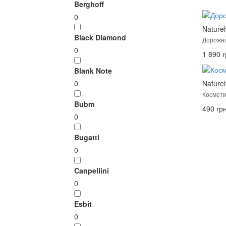
Berghoff
0
Nature
Black Diamond
Дорожна
0
1 890 г
Blank Note
Nature
0
Космети
Bubm
490 грн
0
Bugatti
0
Canpellini
0
Esbit
0