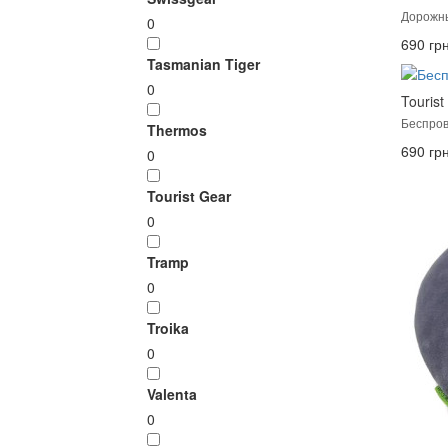
Дорожны
0
690 грн
Tasmanian Tiger
0
Tourist
Беспро
Thermos
690 грн
0
Tourist Gear
0
Tramp
0
Troika
0
Valenta
0