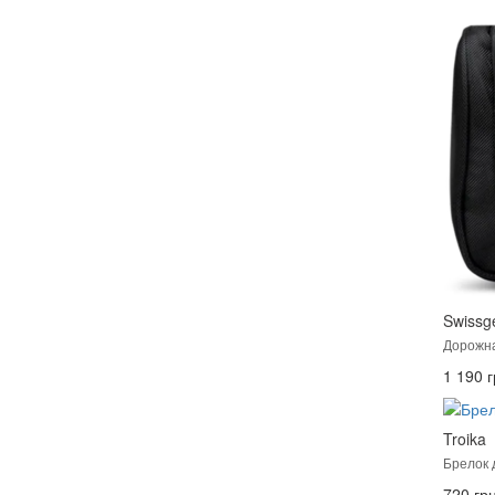
Swissg
Дорожна
1 190 г
Troika
Брелок 
720 грн