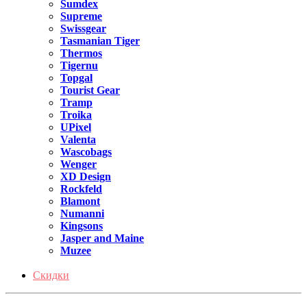
Sumdex
Supreme
Swissgear
Tasmanian Tiger
Thermos
Tigernu
Topgal
Tourist Gear
Tramp
Troika
UPixel
Valenta
Wascobags
Wenger
XD Design
Rockfeld
Blamont
Numanni
Kingsons
Jasper and Maine
Muzee
Скидки