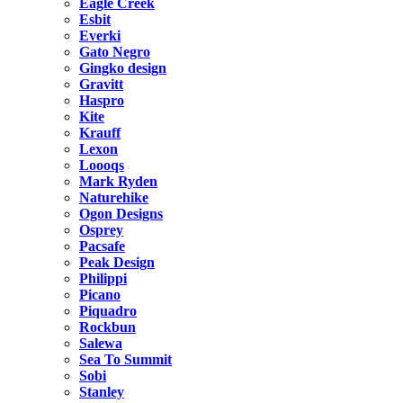
Eagle Creek
Esbit
Everki
Gato Negro
Gingko design
Gravitt
Haspro
Kite
Krauff
Lexon
Loooqs
Mark Ryden
Naturehike
Ogon Designs
Osprey
Pacsafe
Peak Design
Philippi
Picano
Piquadro
Rockbun
Salewa
Sea To Summit
Sobi
Stanley