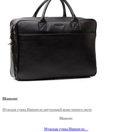
Blamont
Мужская сумка Blamont из натуральной кожи черного цвета
Blamont
Мужская сумка Blamont из…