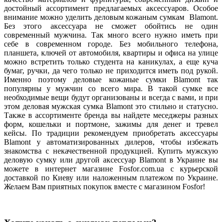
достойный ассортимент предлагаемых аксессуаров. Особое
внимание можно уделить деловым кожаным сумкам
Blamont
.
Без этого аксессуара не сможет обойтись не один
современный мужчина. Так много всего нужно иметь при
себе в современном городе. Без мобильного телефона,
планшета, ключей от автомобиля, квартиры и офиса на улице
можно встретить только студента на каникулах, а еще куча
бумаг, ручки, да чего только не приходится иметь под рукой.
Именно поэтому деловые кожаные сумки
Blamont
так
популярны у мужчин со всего мира. В такой сумке все
необходимые вещи будут организованы и всегда с вами, и при
этом деловая мужская сумка
Blamont
это стильно и статусно.
Также в ассортименте бренда вы найдете меседжеры разных
форм, кошельки и портмоне, зажимы для денег и тревел
кейсы. По традиции рекомендуем приобретать аксессуары
Blamont
у
автоматизированных дилеров, чтобы избежать
знакомства с некачественной продукцией. Купить мужскую
деловую сумку или другой аксессуар
Blamont
в
Украине вы
можете в интернет магазине
Fosfor
.
com
.
ua
с курьерской
доставкой по Киеву или наложенным платежом по Украине.
Желаем Вам приятных покупок вместе
с магазином
Fosfor!