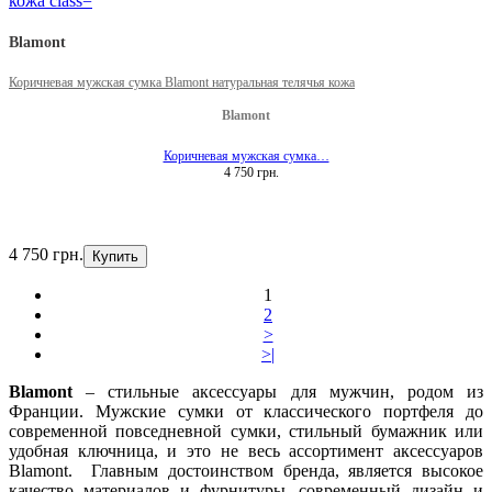
Blamont
Коричневая мужская сумка Blamont натуральная телячья кожа
Blamont
Коричневая мужская сумка…
4 750 грн.
4 750 грн.
Купить
1
2
>
>|
Blamont
–
стильные аксессуары для мужчин, родом из
Франции. Мужские сумки от классического портфеля до
современной повседневной сумки, стильный бумажник или
удобная ключница, и это не весь ассортимент аксессуаров
Blamont
. Главным достоинством бренда, является высокое
качество материалов и фурнитуры, современный дизайн и