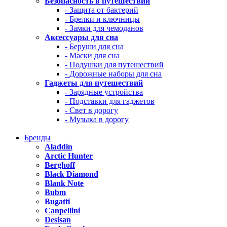
Безопасность в путешествии
- Защита от бактерий
- Брелки и ключницы
- Замки для чемоданов
Аксессуары для сна
- Беруши для сна
- Маски для сна
- Подушки для путешествий
- Дорожные наборы для сна
Гаджеты для путешествий
- Зарядные устройства
- Подставки для гаджетов
- Свет в дорогу
- Музыка в дорогу
Бренды
Aladdin
Arctic Hunter
Berghoff
Black Diamond
Blank Note
Bubm
Bugatti
Canpellini
Desisan