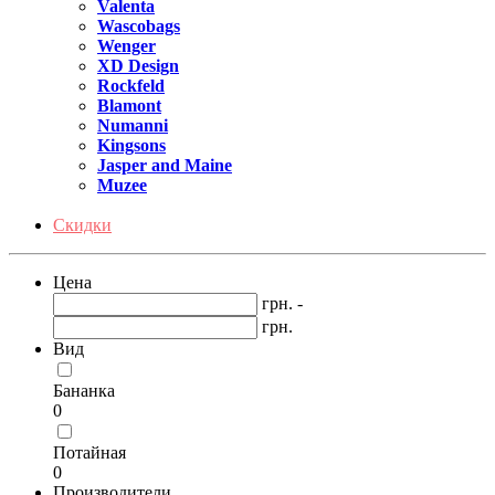
Valenta
Wascobags
Wenger
XD Design
Rockfeld
Blamont
Numanni
Kingsons
Jasper and Maine
Muzee
Скидки
Цена
грн. -
грн.
Вид
Бананка
0
Потайная
0
Производители