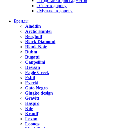
- Подставки для гаджетов
- Свет в дорогу
- Музыка в дорогу
Бренды
Aladdin
Arctic Hunter
Berghoff
Black Diamond
Blank Note
Bubm
Bugatti
Canpellini
Desisan
Eagle Creek
Esbit
Everki
Gato Negro
Gingko design
Gravitt
Haspro
Kite
Krauff
Lexon
Loooqs