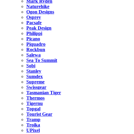
Mark Ryden
Naturehike
Ogon Designs
Osprey
Pacsafe
Peak Design
Philippi
Picano
Piquadro
Rockbun
Salewa
Sea To Summit
Sobi
Stanley
Sumdex
Supreme
Swissgear
Tasmanian Tiger
Thermos
Tigernu
Topgal
Tourist Gear
Tramp
Troika
UPixel