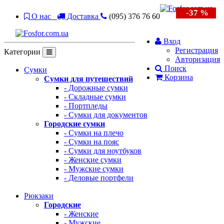
-37 %
-41 %
-45 %
-41 %
-37 %
-37 %
-45 %
-37 %
-37 %
О нас
Доставка
(095) 376 76 60
Вход
Регистрация
Категории
Авторизация
Поиск
Сумки
Корзина
Сумки для путешествий
- Дорожные сумки
- Складные сумки
- Портпледы
- Сумки для документов
Городские сумки
- Сумки на плечо
- Сумки на пояс
- Сумки для ноутбуков
- Женские сумки
- Мужские сумки
- Деловые портфели
Рюкзаки
Городские
- Женские
- Мужские