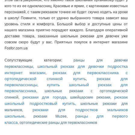
кого то из ее одноклассниц. Красивые и яркие, с картинками известных
персонажей, с таким рюкзаком точнее не будет скучно ходить на уроки
в школу! Помните, только от удачно выбранного товара зависит ваш
уровень стиля и комфорта. Большой выбор и доступные цены от
нашего магазина приятно порадуют каждого. Благодаря оперативной
доставке товара, заказанные школьные рюкзаки для девочек уже
совсем скоро будут у вас. Приятных покупок в интернет магазине
Fosfor
.
com
.
ua
Сопутствующие категории:
ранцы для девочки
школьный рюкзак для девочки подростка
первоклассницы
,
интернет магазин
рюкзак для первоклассника с
,
ортопедической спинкой купить
рюкзак для
,
первоклассницы
купить школьный рюкзак для
,
первоклассника
,
школьные рюкзаки с ортопедической
рюкзаки для города
рюкзак
спинкой
,
,
швейцарские рюкзаки
,
школьный подростковый купить
,
школьные рюкзаки для
рюкзаки для подростков мальчиков
мальчиков
,
школьные
ранцы для первого
,
рюкзаки Muzee
,
класса
,
ортопедические ранцы для первоклассников