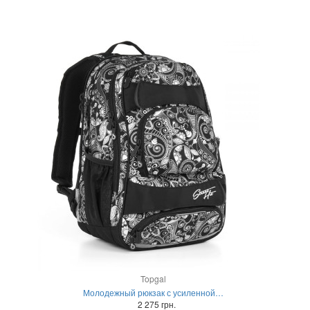
Topgal
Молодежный рюкзак с усиленной…
2 275 грн.