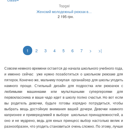
Topgal
Женский молодежный рюкзак в…
2 195 грн.
1
2
3
4
5
6
7
>
>|
Совсем немного времени остается до начала школьного учебного года,
и именно сейчас
уже нужно позаботиться о школьном рюкзаке для
пятерок. Конечно же, мальчику покупая
органайзер для школы угодить
намного проще. Стильный дизайн для подростка или рюкзачок с
любимыми машинками или мультяшными супергероями для
первоклассника и ваше чадо идет в школу полно счастья. Но вот если
вы родитель девочки, будьте готовы изрядно потрудиться, чтобы
выбрать вещь достойную внимания вашей дочери. Девочки намного
капризнее и привередливей в выборе
школьных принадлежностей, а
оно и не мудрено, ведь для юных принцесс выбор настолько велик и
разнообразен, что угодить становиться очень сложно. По этому, лучше