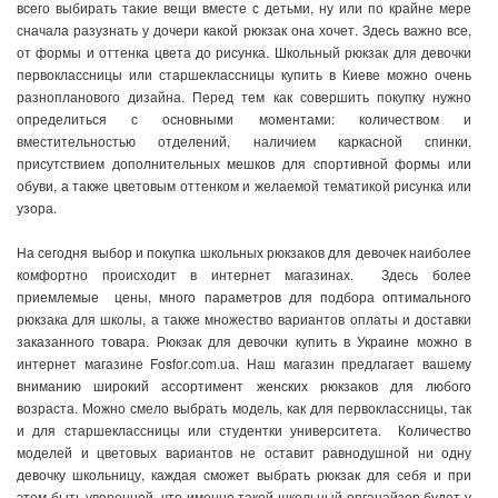
всего выбирать такие вещи вместе с детьми, ну или по крайне мере
сначала разузнать у дочери какой рюкзак она хочет. Здесь важно все,
от формы и оттенка цвета до рисунка. Школьный рюкзак для девочки
первоклассницы или старшеклассницы купить в Киеве можно очень
разнопланового дизайна. Перед тем как совершить покупку нужно
определиться с основными моментами: количеством и
вместительностью отделений, наличием каркасной спинки,
присутствием дополнительных мешков для спортивной формы или
обуви, а также цветовым оттенком и желаемой тематикой рисунка или
узора.
На сегодня выбор и покупка школьных рюкзаков для девочек наиболее
комфортно происходит в интернет магазинах.
Здесь более
приемлемые
цены, много параметров для подбора оптимального
рюкзака для школы, а также множество вариантов оплаты и доставки
заказанного товара. Рюкзак для девочки купить в Украине можно в
интернет магазине
Fosfor
.
com
.
ua
. Наш магазин предлагает вашему
вниманию широкий ассортимент женских рюкзаков для любого
возраста. Можно смело выбрать модель, как для первоклассницы, так
и для старшеклассницы или студентки университета.
Количество
моделей и цветовых вариантов не оставит равнодушной ни одну
девочку школьницу, каждая сможет выбрать рюкзак для себя и при
этом быть уверенной, что именно такой школьный органайзер будет у