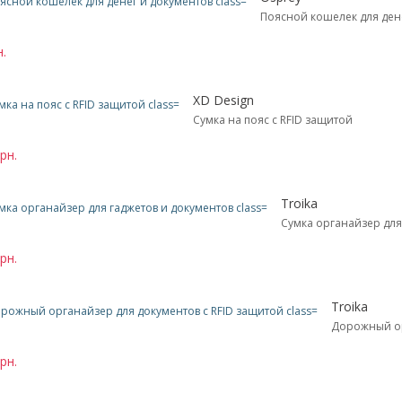
Поясной кошелек для ден
н.
XD Design
Сумка на пояс с RFID защитой
рн.
Troika
Сумка органайзер для
рн.
Troika
Дорожный ор
рн.