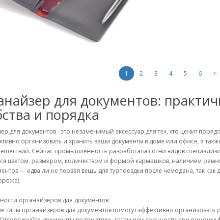
1
2
3
4
5
6
>
анайзер для документов: практи
бства и порядка
ер для документов - это незаменимый аксессуар для тех, кто ценит поря
ктивно организовать и хранить ваши документы в доме или офисе, а так
тешествий. Сейчас промышленность разработала сотни видов специализ
ся цветом, размером, количеством и формой кармашков, наличием ремн
ментов — едва ли не первая вещь для турпоездки после чемодана, так ка
ороже).
ности органайзеров для документов
е типы органайзеров для документов помогут эффективно организовать р
 Отсортируйте документы по тематике, датам или срочности при помощи 