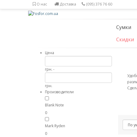
О нас
Доставка
(095) 376 76 60
Сумки
Скидки
Цена
грн. -
Удоб
разл
грн.
Сдел
Производители
Blank Note
0
Mark Ryden
0