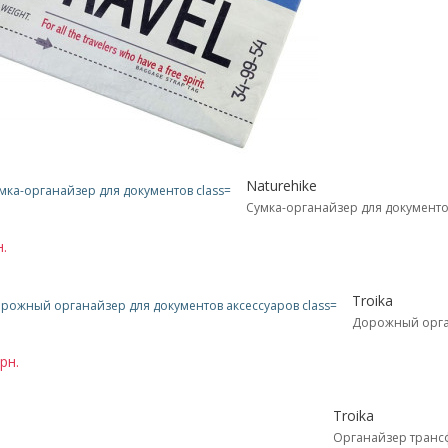
Naturehike
Сумка-органайзер для документ
н.
Troika
Дорожный орга
рн.
Troika
Органайзер транс