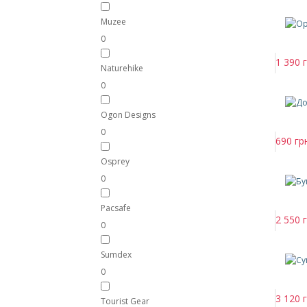
Muzee
0
1 390 г
Naturehike
0
Ogon Designs
0
690 гр
Osprey
0
Pacsafe
2 550 г
0
Sumdex
0
3 120 г
Tourist Gear