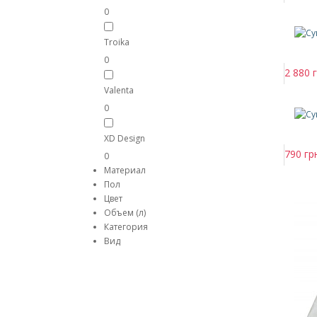
0
Troika
0
2 880 г
Valenta
0
XD Design
790 гр
0
Материал
Пол
Цвет
Объем (л)
Категория
Вид