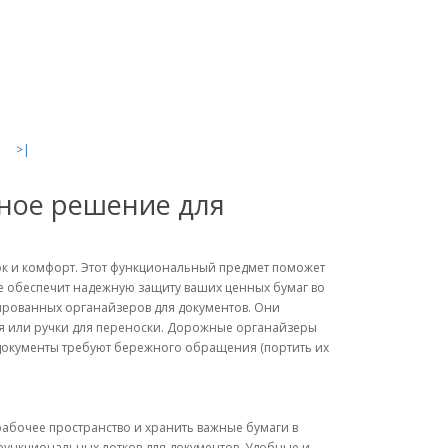
>|
чное решение для
док и комфорт. Этот функциональный предмет поможет
же обеспечит надежную защиту ваших ценных бумаг во
ированных органайзеров для документов. Они
я или ручки для переноски. Дорожные органайзеры
к документы требуют бережного обращения (портить их
абочее пространство и хранить важные бумаги в
функциональных лотков для документов. Удобные и