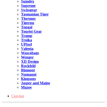
Sumdex
Supreme
Swissgear
Tasmanian Tiger
Thermos
Tigernu
Topgal
Tourist Gear
Tramp
Troika
UPixel
Valenta
Wascobags
Wenger
XD Design
Rockfeld
Blamont
Numanni
Kingsons
Jasper and Maine
Muzee
Скидки