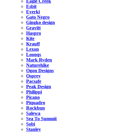
Eagle Creek
Esbit
Everki
Gato Negro
Gingko design
Gravitt
Haspro
Kite
Krauff
Lexon
Loooqs
Mark Ryden
Naturehike
Ogon Designs
Osprey
Pacsafe
Peak Design
Philippi
Picano
Piquadro
Rockbun
Salewa
Sea To Summit
Sobi
Stanley