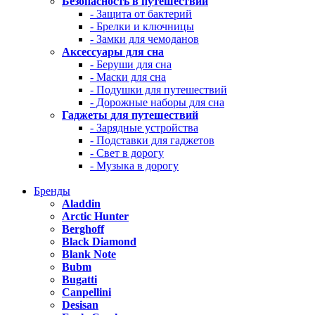
Безопасность в путешествии
- Защита от бактерий
- Брелки и ключницы
- Замки для чемоданов
Аксессуары для сна
- Беруши для сна
- Маски для сна
- Подушки для путешествий
- Дорожные наборы для сна
Гаджеты для путешествий
- Зарядные устройства
- Подставки для гаджетов
- Свет в дорогу
- Музыка в дорогу
Бренды
Aladdin
Arctic Hunter
Berghoff
Black Diamond
Blank Note
Bubm
Bugatti
Canpellini
Desisan