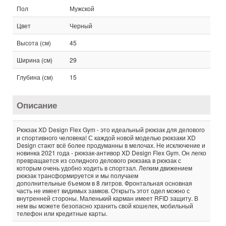
Пол
Мужской
Цвет
Черный
Высота (см)
45
Ширина (см)
29
Глубина (см)
15
Описание
Рюкзак XD Design Flex Gym
- это идеальный рюкзак для делового
и спортивного человека! С каждой новой моделью рюкзаки XD
Design стают всё более продуманны в мелочах. Не исключение и
новинка 2021 года - рюкзак-антивор XD Design Flex Gym. Он легко
превращается из солидного делового рюкзака в рюкзак с
которым очень удобно ходить в спортзал. Легким движением
рюкзак трансформируется и мы получаем
дополнительные бъемом в 8 литров. Фронтальная основная
часть не имеет видимых замков. Открыть этот одел можно с
внутренней стороны. Маленький карман имеет RFID защиту. В
нем вы можете безопасно хранить свой кошелек, мобильный
телефон или кредитные карты.