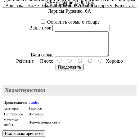
сумму свыше 1500 грн.
транспортной компании.
Ваш заказ может быть доставлен в офис по адресу: Киев, ул.
Ларисы Руденко, 6А
Оставить отзыв о товаре
Ваше имя:
Ваш отзыв
Рейтинг
Плохо
Хорошо
Продолжить
6939236347969
Характеристики
Производитель
Stanley
Категория
Термосы
Тип термоса
Питьевой
Материал
Нержавеющая сталь
колбы
Материал
Все характеристики
корпуса
Нержавеющая сталь