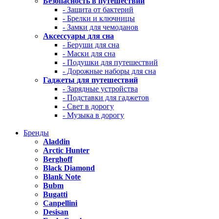
Безопасность в путешествии
- Защита от бактерий
- Брелки и ключницы
- Замки для чемоданов
Аксессуары для сна
- Беруши для сна
- Маски для сна
- Подушки для путешествий
- Дорожные наборы для сна
Гаджеты для путешествий
- Зарядные устройства
- Подставки для гаджетов
- Свет в дорогу
- Музыка в дорогу
Бренды
Aladdin
Arctic Hunter
Berghoff
Black Diamond
Blank Note
Bubm
Bugatti
Canpellini
Desisan