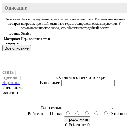
термоса
Объем (л)
0.75
Описание
Цвет
Зеленый
Помповый
Описание
Легкий вакуумный термос из нержавеющей стали. Высококачественная
Нет
механизм
товара:
покраска, прочный, отличные термоизолирующие характеристики. У
Ручка
Нет
термомоса широкое горло, что обеспечивает удобный доступ.
Страна
Бренд:
Stanley
Тайвань
производитель
Материал
Нержавеющая сталь
Состояние
Новое
корпуса:
Все описание
Материал
Нержавеющая сталь
колбы:
Цвет:
Зеленый
Объем:
0.75 л
Габариты:
269 х 84 х 84 мм
связь |
Вес:
0.51 кг
Бренды |
Оставить отзыв о товаре
Держит
15 часов
Корзина
Ваше имя:
тепло:
Интернет-
Держит
15 часов
магазин
холод:
Ваш отзыв
Рейтинг
Плохо
Хорошо
Продолжить
0 Рейтинг: 0