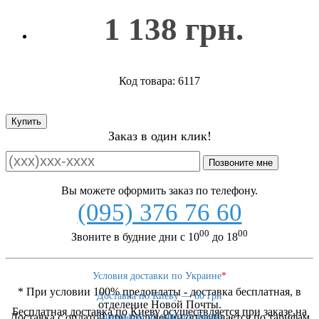
1 138 грн.
Код товара: 6117
Купить
Заказ в один клик!
Позвоните мне
Вы можете оформить заказ по телефону.
(095) 376 76 60
00
00
Звоните в будние дни с 10
до 18
Условия доставки по Украине
*
* При условии 100% предоплаты - доставка бесплатная, в
Доставка по Киеву — 50 грн
отделение Новой Почты.
Бесплатная доставка по Киеву осушествляется при заказе на
Самовывоз из офиса в Киеве
Доставка с оплатой при получении оплачивается по тарифам