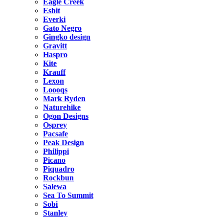
Eagle Creek
Esbit
Everki
Gato Negro
Gingko design
Gravitt
Haspro
Kite
Krauff
Lexon
Loooqs
Mark Ryden
Naturehike
Ogon Designs
Osprey
Pacsafe
Peak Design
Philippi
Picano
Piquadro
Rockbun
Salewa
Sea To Summit
Sobi
Stanley