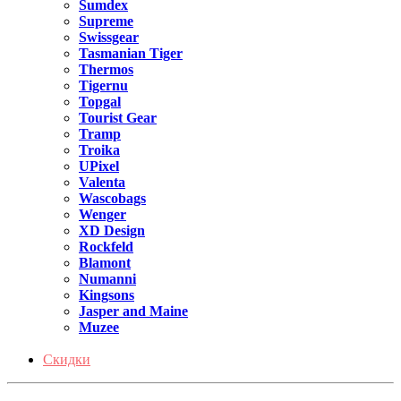
Sumdex
Supreme
Swissgear
Tasmanian Tiger
Thermos
Tigernu
Topgal
Tourist Gear
Tramp
Troika
UPixel
Valenta
Wascobags
Wenger
XD Design
Rockfeld
Blamont
Numanni
Kingsons
Jasper and Maine
Muzee
Скидки