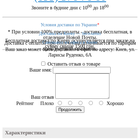
00
00
Звоните в будние дни с 10
до 18
Условия доставки по Украине
*
* При условии 100% предоплаты - доставка бесплатная, в
Доставка по Киеву — бесплатно
отделение Новой Почты.
Бесплатная доставка по Киеву осушествляется при заказе на
Самовывоз из офиса в Киеве
Доставка с оплатой при получении оплачивается по тарифам
сумму свыше 1500 грн.
транспортной компании.
Ваш заказ может быть доставлен в офис по адресу: Киев, ул.
Ларисы Руденко, 6А
Оставить отзыв о товаре
Ваше имя:
Ваш отзыв
Рейтинг
Плохо
Хорошо
Продолжить
HIT 829 I
Характеристики