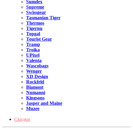
Sumdex
Supreme
Swissgear
Tasmanian Tiger
Thermos
Tigernu
Topgal
Tourist Gear
Tramp
Troika
UPixel
Valenta
Wascobags
Wenger
XD Design
Rockfeld
Blamont
Numanni
Kingsons
Jasper and Maine
Muzee
Скидки