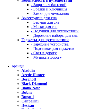
Безопасность в путешествии
- Защита от бактерий
- Брелки и ключницы
- Замки для чемоданов
Аксессуары для сна
- Беруши для сна
- Маски для сна
- Подушки для путешествий
- Дорожные наборы для сна
Гаджеты для путешествий
- Зарядные устройства
- Подставки для гаджетов
- Свет в дорогу
- Музыка в дорогу
Бренды
Aladdin
Arctic Hunter
Berghoff
Black Diamond
Blank Note
Bubm
Bugatti
Canpellini
Desisan