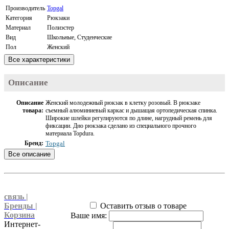
Производитель
Topgal
Категория
Рюкзаки
Материал
Полиэстер
Вид
Школьные, Студенческие
Пол
Женский
Цвет
Розовый
Все характеристики
Подходит для
7 - 11 класс
классов
Описание
Описание
Женский молодежный рюкзак в клетку розовый. В рюкзаке
товара:
съемный алюминиевый каркас и дышащая ортопедическая спинка.
Широкие шлейки регулируются по длине, нагрудный ремень для
фиксации. Дно рюкзака сделано из специального прочного
материала Topdura.
Бренд:
Topgal
Материал:
Полиэстер
Все описание
Цвет:
Розовый
Внутренняя
Два основных отделения, карманы сбоку. Два кармана
организация:
впереди. Внутри органайзер, отделение для ноутбука или планшета
диагональю до 15,4"
связь |
Габариты:
44 см., 30 см., 21 см
Бренды |
Оставить отзыв о товаре
Объем:
27 л
Корзина
Ваше имя:
Вес:
1,2 кг
Интернет-