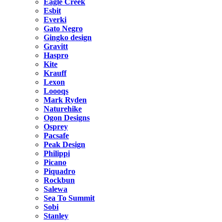
Eagle Creek
Esbit
Everki
Gato Negro
Gingko design
Gravitt
Haspro
Kite
Krauff
Lexon
Loooqs
Mark Ryden
Naturehike
Ogon Designs
Osprey
Pacsafe
Peak Design
Philippi
Picano
Piquadro
Rockbun
Salewa
Sea To Summit
Sobi
Stanley